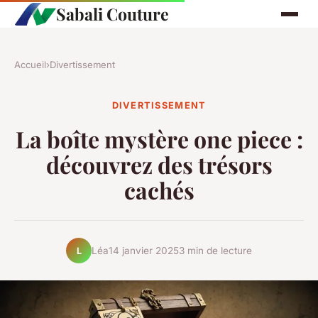
Sabali Couture
Accueil
›
Divertissement
DIVERTISSEMENT
La boîte mystère one piece :
découvrez des trésors
cachés
Léa
14 janvier 2025
3 min de lecture
L