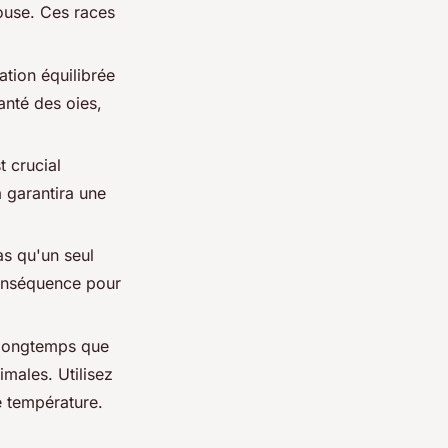
ouse. Ces races
ation équilibrée
anté des oies,
t crucial
a garantira une
as qu'un seul
conséquence pour
 longtemps que
imales. Utilisez
e température.