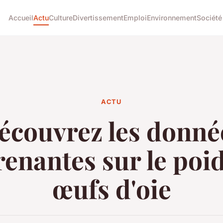
Accueil
Actu
Culture
Divertissement
Emploi
Environnement
Société
ACTU
écouvrez les donné
enantes sur le poi
œufs d'oie