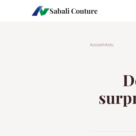
Sabali Couture
Accueil
›
Actu
D
surpr