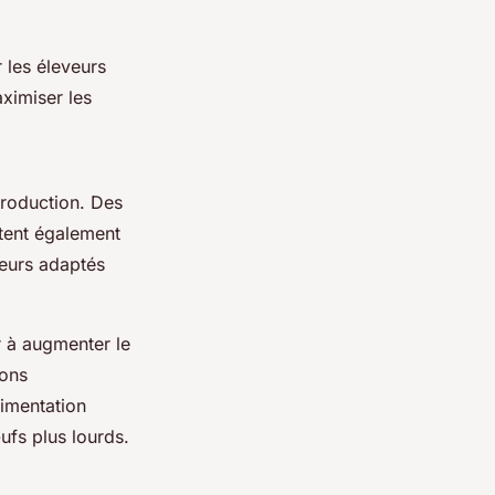
 les éleveurs
ximiser les
production. Des
itent également
teurs adaptés
er à augmenter le
ions
limentation
ufs plus lourds.