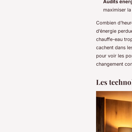
Audits éner
maximiser la 
Combien d’heure
d’énergie perdue
chauffe-eau trop
cachent dans les 
pour voir les p
changement com
Les techno