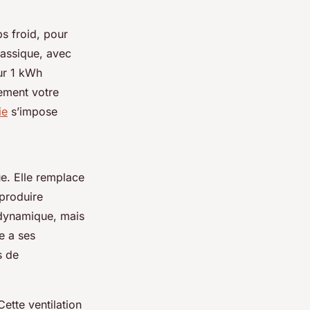
s froid, pour
lassique, avec
ur 1 kWh
ement votre
ie
s’impose
e. Elle remplace
produire
odynamique, mais
e a ses
s de
ette ventilation