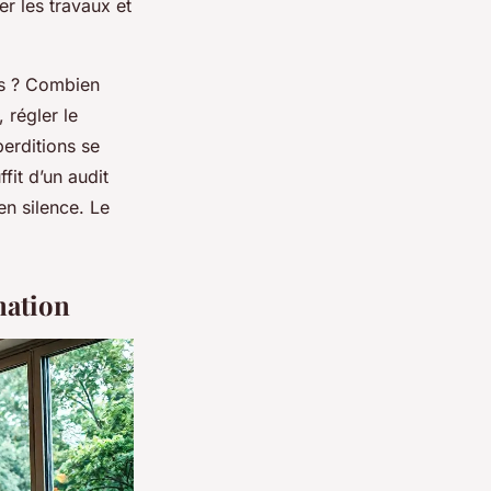
er les travaux et
es ? Combien
 régler le
perditions se
fit d’un audit
n silence. Le
mation