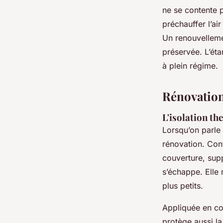
ne se contente pa
préchauffer l’ai
Un renouvellemen
préservée. L’éta
à plein régime.
Rénovation 
L'isolation th
Lorsqu’on parle d
rénovation. Cont
couverture, sup
s’échappe. Elle 
plus petits.
Appliquée en con
protège aussi la