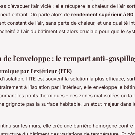
s d’évacuer l’air vicié : elle récupère la chaleur de l’air sor
r neuf entrant. On parle alors de
rendement supérieur à 90
t constant de l’air, sans perte de chaleur, et une qualité int
nchéité à l’air du bâtiment est alors cruciale pour que le sy
de l'enveloppe : le rempart anti-gaspill
ermique par l'extérieur (ITE)
’isolation, l’ITE est souvent la solution la plus efficace, sur
rairement à l’isolation par l’intérieur, elle enveloppe le b
primant les ponts thermiques - ces zones mal isolées où la 
ne grignote pas la surface habitable, un atout majeur dans 
tinu sur les murs, elle crée une barrière homogène contre le
 structure du bâtiment des variations de température. Et côt