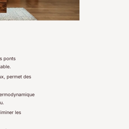
es ponts
table.
ux, permet des
 thermodynamique
u.
iminer les