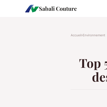
Sabali Couture
Accueil
›
Environnement
Top 
de