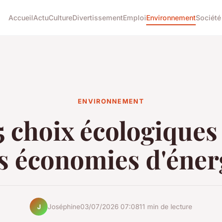
Accueil
Actu
Culture
Divertissement
Emploi
Environnement
Société
ENVIRONNEMENT
5 choix écologiques
s économies d'éner
Joséphine
03/07/2026 07:08
11 min de lecture
J