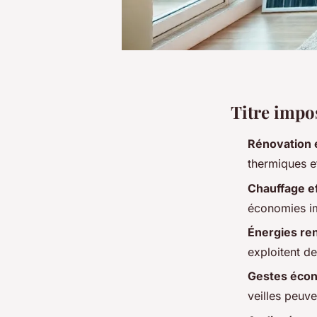
Titre impo
Rénovation 
thermiques et
Chauffage ef
économies imp
Énergies re
exploitent d
Gestes écon
veilles peuve