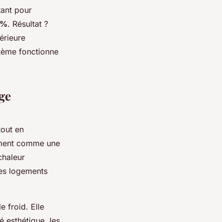
tant pour
 %
. Résultat ?
érieure
stème fonctionne
age
tout en
âtiment comme une
chaleur
les logements
 froid. Elle
é esthétique, les