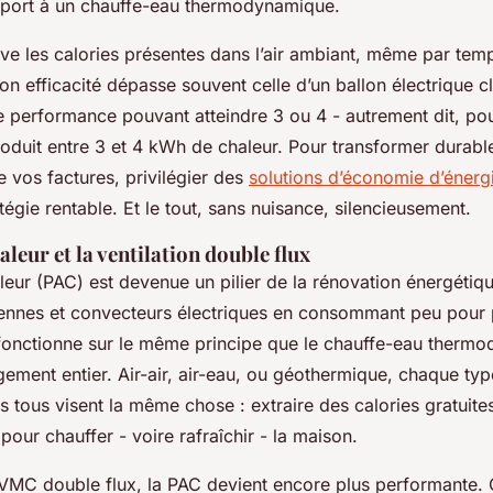
pport à un chauffe-eau thermodynamique.
ve les calories présentes dans l’air ambiant, même par temp
Son efficacité dépasse souvent celle d’un ballon électrique c
de performance pouvant atteindre 3 ou 4 - autrement dit, po
oduit entre 3 et 4 kWh de chaleur. Pour transformer durabl
re vos factures, privilégier des
solutions d’économie d’énerg
gie rentable. Et le tout, sans nuisance, silencieusement.
leur et la ventilation double flux
eur (PAC) est devenue un pilier de la rénovation énergétiqu
ennes et convecteurs électriques en consommant peu pour 
fonctionne sur le même principe que le chauffe-eau therm
ogement entier. Air-air, air-eau, ou géothermique, chaque typ
is tous visent la même chose : extraire des calories gratuite
pour chauffer - voire rafraîchir - la maison.
VMC double flux, la PAC devient encore plus performante. C