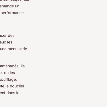
 demande un
la performance
acer des
eux les
u une menuiserie
aménagés, ils
e, ou les
soufflage.
te le bouclier
ent dans le